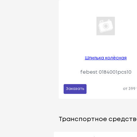
Шпилька колёсная
febest 0184001pcs10
Заказать
от 399
Транспортное средств