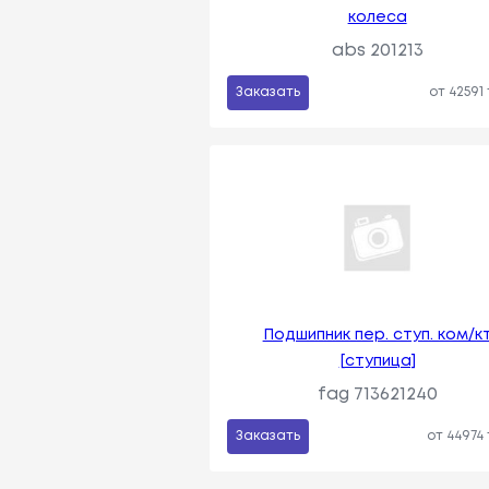
колеса
abs 201213
Заказать
от 42591
Подшипник пер. ступ. ком/к
[cтупица]
fag 713621240
Заказать
от 44974