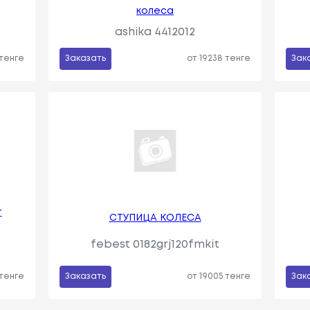
колеса
ashika 4412012
 тенге
Заказать
от 19238 тенге
Зак
т
СТУПИЦА КОЛЕСА
febest 0182grj120fmkit
 тенге
Заказать
от 19005 тенге
Зак