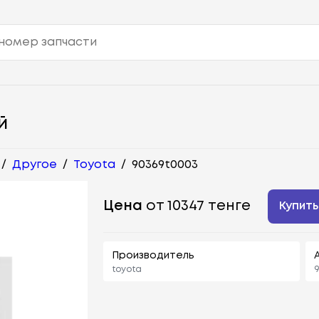
Й
/
Другое
/
Toyota
/
90369t0003
Цена
от 10347 тенге
Купить
Производитель
toyota
9