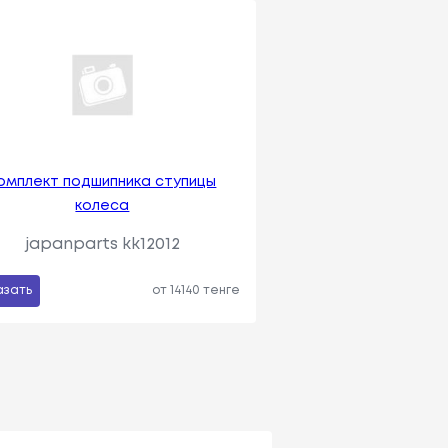
омплект подшипника ступицы
колеса
japanparts kk12012
азать
от 14140 тенге