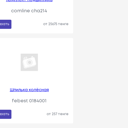
comline cha214
азать
от 25675 тенге
Шпилька колёсная
febest 0184001
азать
от 257 тенге