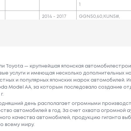
1
2014 - 2017
GGN50,60,KUN5#,
6#,LAN50,TGN51,6
1
или Toyota — крупнейшая японская автомобилестро
е услуги и имеющая несколько дополнительных на
естных и популярных японских марок автомобилей. Ист
oda Model AA, за которым последовало создание о
г.
годняшний день располагает огромными производс
ство автомобилей в год. За счет охвата огромной 
ного качества автомобилей, продукцию гиганта в
о всему миру.