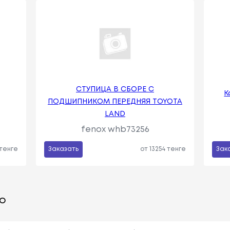
СТУПИЦА В СБОРЕ С
К
ПОДШИПНИКОМ ПЕРЕДНЯЯ TOYOTA
LAND
fenox whb73256
 тенге
Заказать
от 13254 тенге
Зак
о