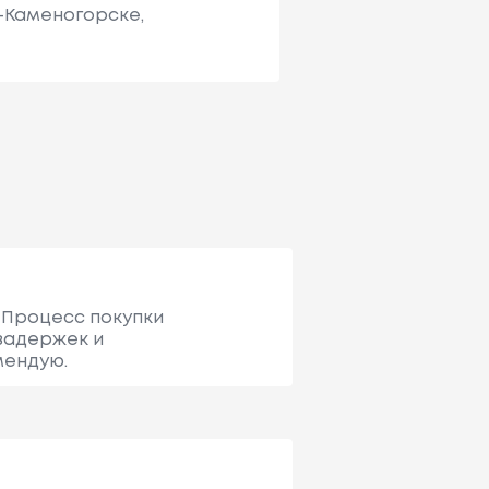
ь-Каменогорске,
. Процесс покупки
 задержек и
мендую.