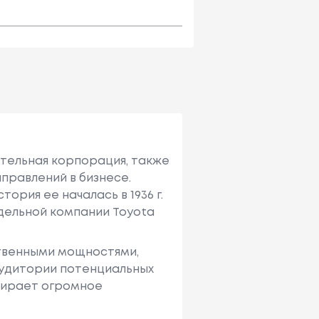
ительная корпорация, также
правлений в бизнесе.
ория ее началась в 1936 г.
тдельной компании Toyota
твенными мощностями,
аудитории потенциальных
ыбирает огромное