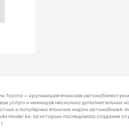
или Toyota — крупнейшая японская автомобилестро
е услуги и имеющая несколько дополнительных на
естных и популярных японских марок автомобилей. Ист
oda Model AA, за которым последовало создание о
г.