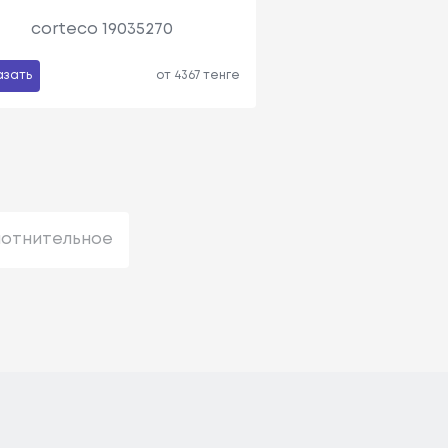
corteco 19035270
азать
от 4367 тенге
лотнительное