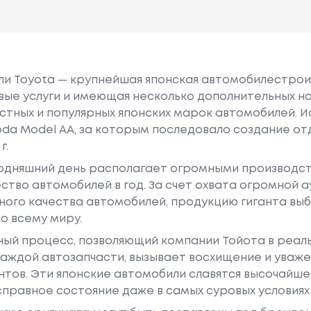
или Toyota — крупнейшая японская автомобилестро
е услуги и имеющая несколько дополнительных на
естных и популярных японских марок автомобилей. Ист
oda Model AA, за которым последовало создание о
г.
годняшний день располагает огромными производс
ство автомобилей в год. За счет охвата огромной 
ного качества автомобилей, продукцию гиганта в
о всему миру.
ный процесс, позволяющий компании Тойота в реа
аждой автозапчасти, вызывает восхищение и уваже
ентов. Эти японские автомобили славятся высочайш
правное состояние даже в самых суровых условиях