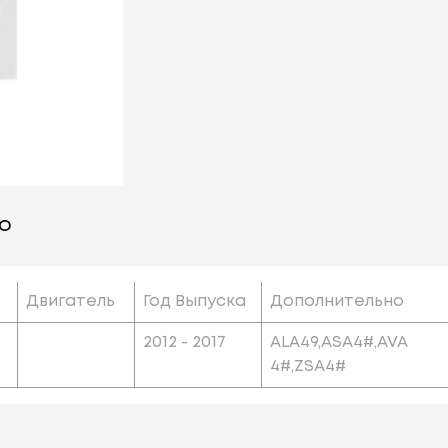
о
Двигатель
Год Выпуска
Дополнительно
2012 - 2017
ALA49,ASA4#,AVA
4#,ZSA4#