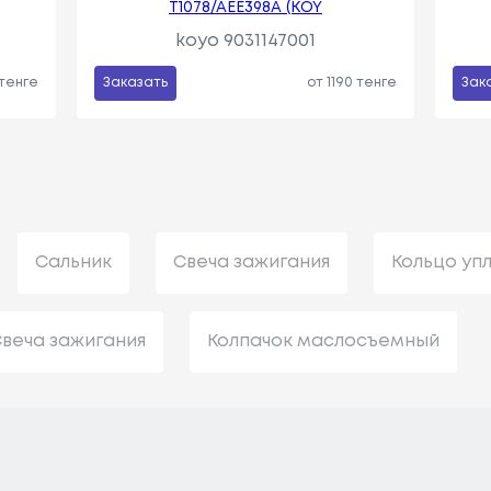
T1078/AEE398A (KOY
koyo 9031147001
 тенге
Заказать
от 1190 тенге
Зак
Сальник
Свеча зажигания
Кольцо уп
веча зажигания
Колпачок маслосъемный