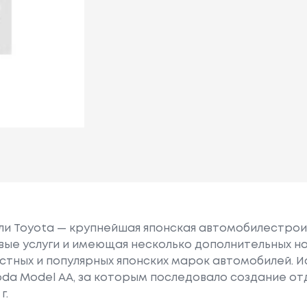
или Toyota — крупнейшая японская автомобилестро
е услуги и имеющая несколько дополнительных на
естных и популярных японских марок автомобилей. Ист
oda Model AA, за которым последовало создание о
г.