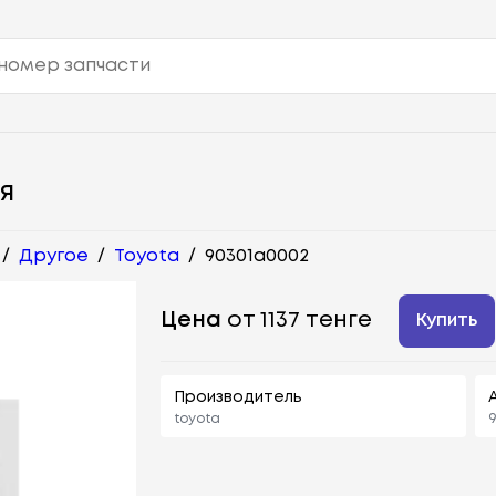
Я
/
Другое
/
Toyota
/
90301a0002
Цена
от 1137 тенге
Купить
Производитель
toyota