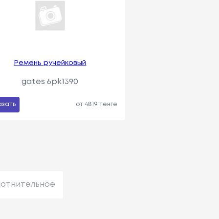
Ремень ручейковый
gates 6pk1390
азать
от 4819 тенге
лотнительное