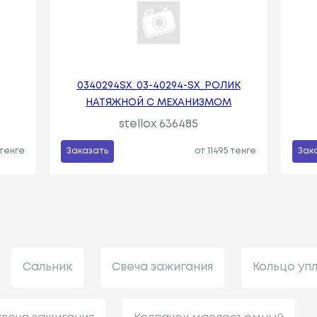
0340294SX_03-40294-SX_РОЛИК
НАТЯЖНОЙ C МЕХАНИЗМОМ
stellox 636485
 тенге
Заказать
от 11495 тенге
Зак
Сальник
Свеча зажигания
Кольцо уп