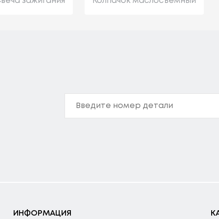
веча зажигания
Колпачок маслосъемный
ИНФОРМАЦИЯ
К