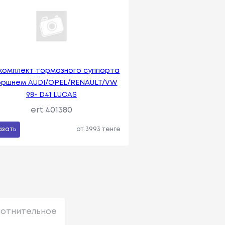
комплект тормозного суппорта
оршнем AUDI/OPEL/RENAULT/VW
98- D41 LUCAS
ert 401380
азать
от 3993 тенге
лотнительное