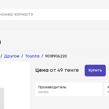
Я
/
Другое
/
Toyota
/
9018906220
Цена
от 49 тенге
Купить
Производитель
toyota
9