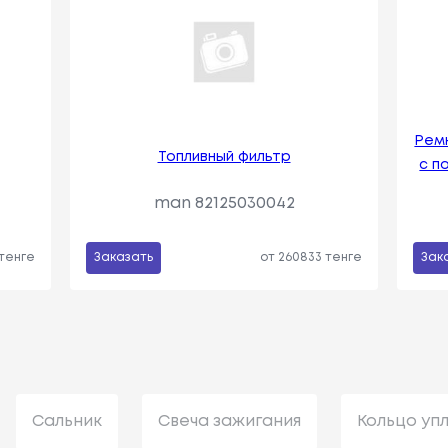
Рем
Топливный фильтр
с п
man 82125030042
 тенге
Заказать
от 260833 тенге
Зак
Сальник
Свеча зажигания
Кольцо уп