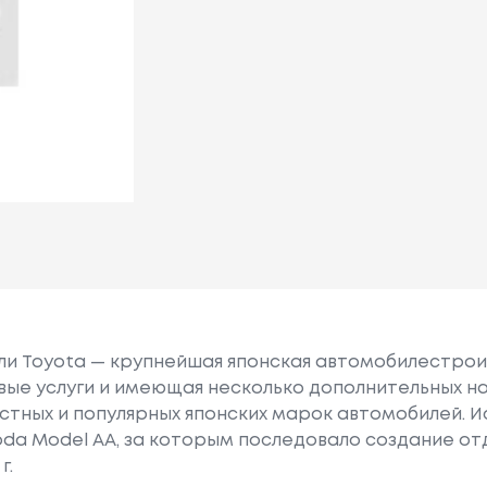
или Toyota — крупнейшая японская автомобилестро
е услуги и имеющая несколько дополнительных на
естных и популярных японских марок автомобилей. Ист
oda Model AA, за которым последовало создание о
г.