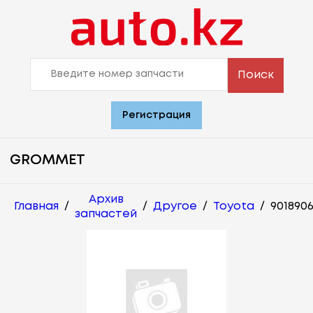
Поиск
Регистрация
GROMMET
Архив
Главная
/
/
Другое
/
Toyota
/
901890
запчастей