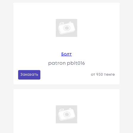
Болт
patron pblt016
Заказать
от 930 тенге