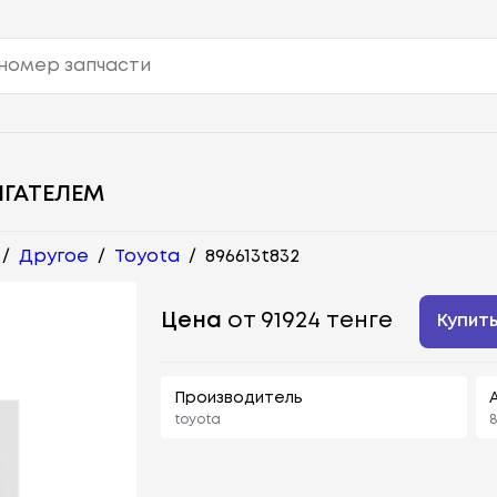
ИГАТЕЛЕМ
/
Другое
/
Toyota
/
896613t832
Цена
от 91924 тенге
Купит
Производитель
toyota
8