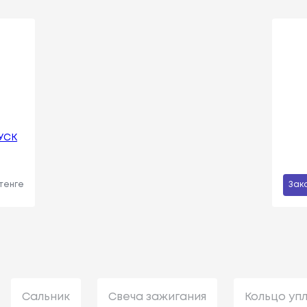
УСК
 тенге
Зак
Сальник
Свеча зажигания
Кольцо уп