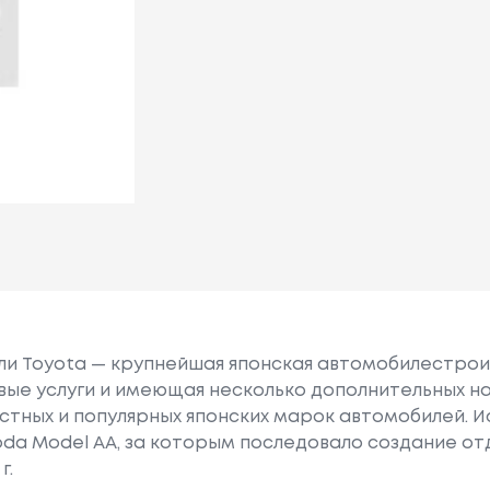
или Toyota — крупнейшая японская автомобилестро
е услуги и имеющая несколько дополнительных на
естных и популярных японских марок автомобилей. Ист
oda Model AA, за которым последовало создание о
г.