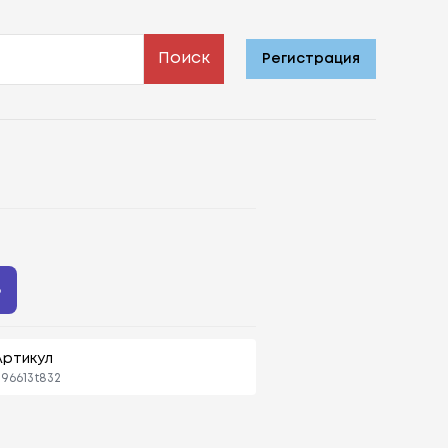
Поиск
Регистрация
ь
Артикул
96613t832