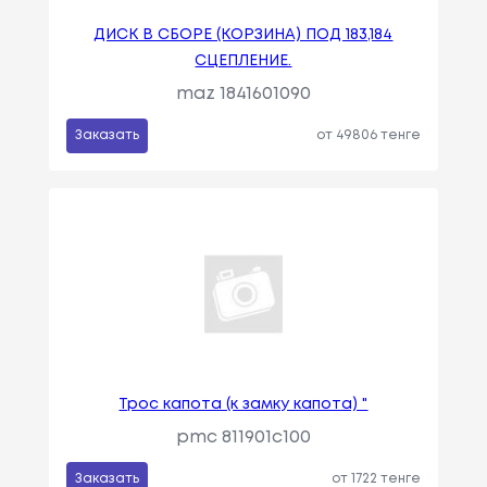
ДИСК В СБОРЕ (КОРЗИНА) ПОД 183,184
СЦЕПЛЕНИЕ.
maz 1841601090
Заказать
от 49806 тенге
Трос капота (к замку капота) "
pmc 811901c100
Заказать
от 1722 тенге