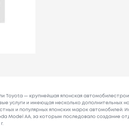
или Toyota — крупнейшая японская автомобилестро
е услуги и имеющая несколько дополнительных на
естных и популярных японских марок автомобилей. Ист
oda Model AA, за которым последовало создание о
г.