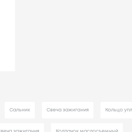
Сальник
Свеча зажигания
Кольцо уп
веча зажигания
Колпачок маслосъемный