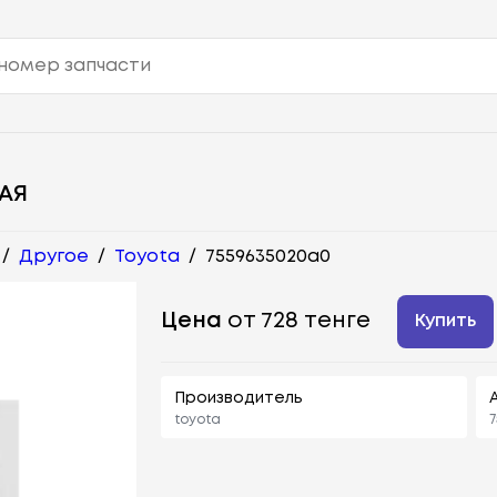
АЯ
/
Другое
/
Toyota
/
7559635020a0
Цена
от 728 тенге
Купить
Производитель
toyota
7