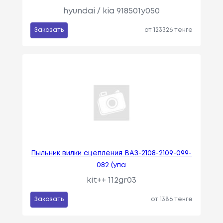
hyundai / kia 918501y050
Заказать
от 123326 тенге
Пыльник вилки сцепления ВАЗ-2108-2109-099-
082 (упа
kit++ 112gr03
Заказать
от 1386 тенге