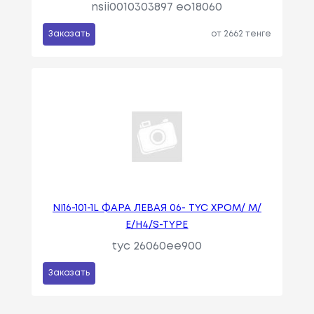
nsii0010303897 eo18060
Заказать
от 2662 тенге
NI16-101-1L ФАРА ЛЕВАЯ 06- TYC ХРОМ/ М/
Е/H4/S-TYPE
tyc 26060ee900
Заказать