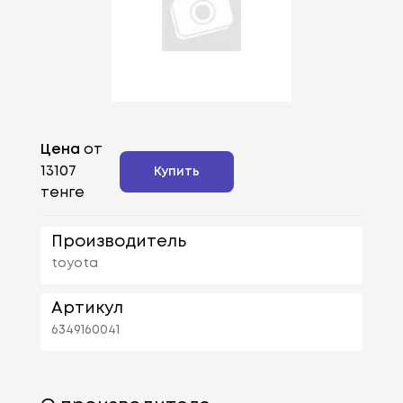
Цена
от
13107
Купить
тенге
Производитель
toyota
Артикул
6349160041