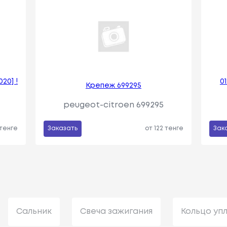
20] !
0
Крепеж 699295
peugeot-citroen 699295
 тенге
Заказать
от 122 тенге
Зак
Сальник
Свеча зажигания
Кольцо уп