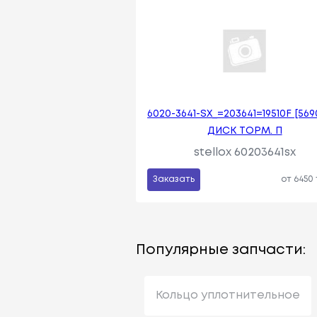
6020-3641-SX_=203641=19510F [5690
ДИСК ТОРМ. П
stellox 60203641sx
Заказать
от 6450
Популярные запчасти:
Кольцо уплотнительное