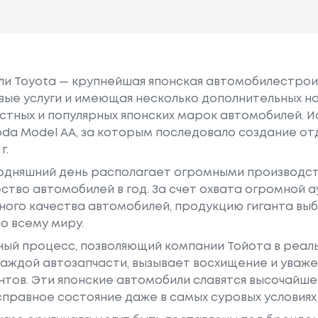
или Toyota — крупнейшая японская автомобилестро
е услуги и имеющая несколько дополнительных на
естных и популярных японских марок автомобилей. Ист
oda Model AA, за которым последовало создание о
г.
годняшний день располагает огромными производс
ство автомобилей в год. За счет охвата огромной 
ного качества автомобилей, продукцию гиганта в
о всему миру.
ный процесс, позволяющий компании Тойота в реа
аждой автозапчасти, вызывает восхищение и уваже
ентов. Эти японские автомобили славятся высочайш
правное состояние даже в самых суровых условиях