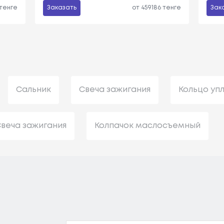
 тенге
Заказать
от 459186 тенге
Зак
Сальник
Свеча зажигания
Кольцо уп
веча зажигания
Колпачок маслосъемный