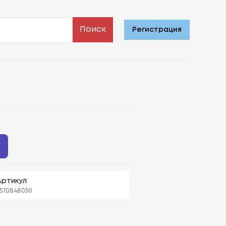
Поиск
Регистрация
ь
Артикул
570848050