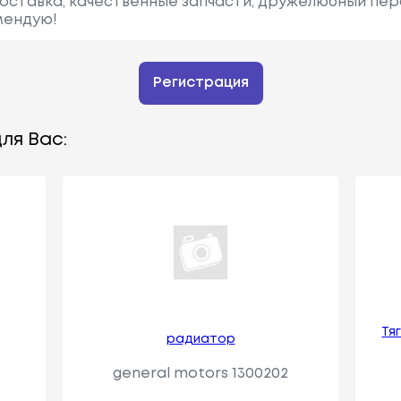
доставка, качественные запчасти, дружелюбный пер
мендую!
Регистрация
ля Вас:
Тя
радиатор
general motors 1300202