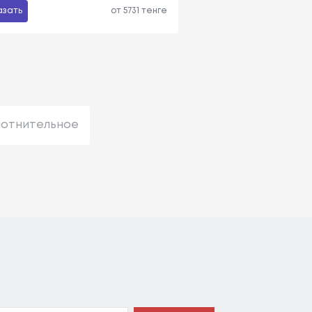
азать
от 5731 тенге
лотнительное