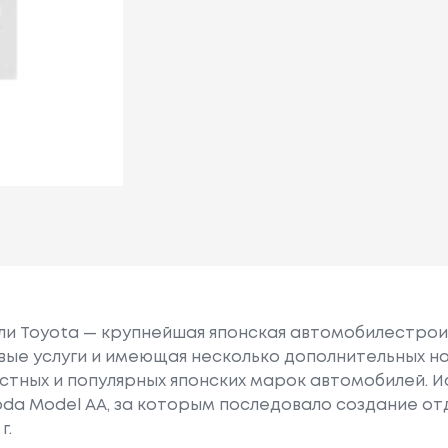
или Toyota — крупнейшая японская автомобилестро
е услуги и имеющая несколько дополнительных на
естных и популярных японских марок автомобилей. Ист
oda Model AA, за которым последовало создание о
г.