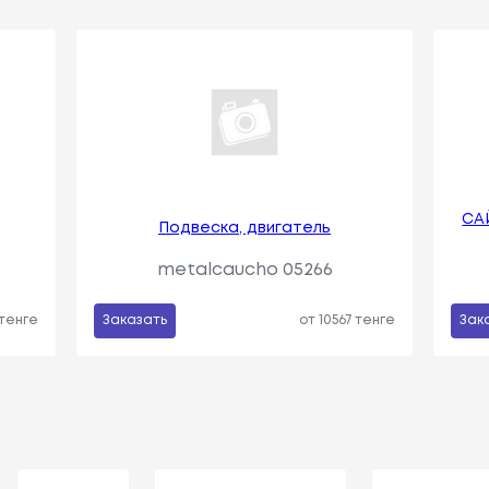
СА
Подвеска, двигатель
metalcaucho 05266
 тенге
Заказать
от 10567 тенге
Зак