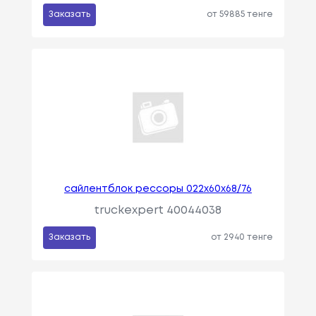
Заказать
от 59885 тенге
сайлентблок рессоры 022х60х68/76
truckexpert 40044038
Заказать
от 2940 тенге