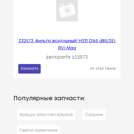
Z32573_фильтр воздушный! H331 D165 d85/25\
RVI Mag
zentparts z32573
Заказать
от 4343 тенге
Популярные запчасти:
Кольцо уплотнительное
Сальник
Свеча зажигания