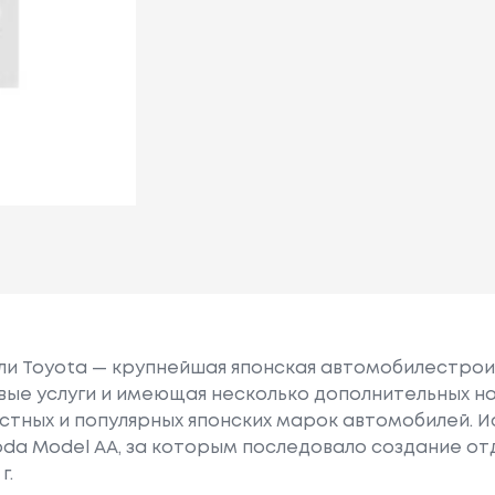
или Toyota — крупнейшая японская автомобилестро
е услуги и имеющая несколько дополнительных на
естных и популярных японских марок автомобилей. Ист
oda Model AA, за которым последовало создание о
г.