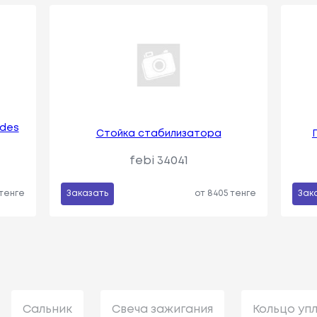
edes
Стойка стабилизатора
febi 34041
 тенге
Заказать
от 8405 тенге
Зак
Сальник
Свеча зажигания
Кольцо уп