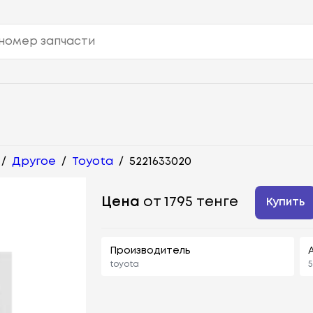
/
Другое
/
Toyota
/
5221633020
Цена
от 1795 тенге
Купить
Производитель
toyota
5