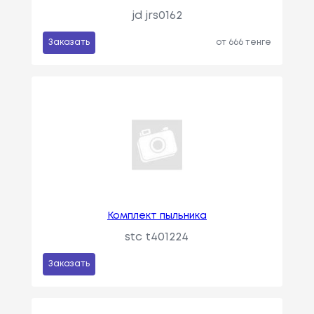
jd jrs0162
Заказать
от 666 тенге
Комплект пыльника
stc t401224
Заказать