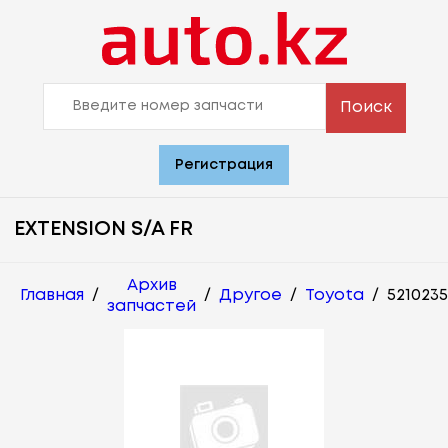
Поиск
Регистрация
EXTENSION S/A FR
Архив
Главная
/
/
Другое
/
Toyota
/
521023
запчастей