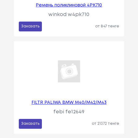
Ремень поликлиновой 4PK710
winkod w4pk710
Заказать
от 847 тенге
FILTR PALIWA BMW M40/M42/M43
febi fe12649
Заказать
от 21372 тенге