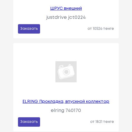
ШРУС внешний
justdrive jct0224
Заказать
от 10526 тенге
ELRING Прокладка, впускной коллектор
elring 740170
Заказать
от 1821 тенге