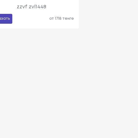
zzvf zvl1448
азать
от 1718 тенге