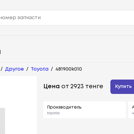
Й
/
Другое
/
Toyota
/
481900k010
Цена
от 2923 тенге
Купить
Производитель
toyota
4