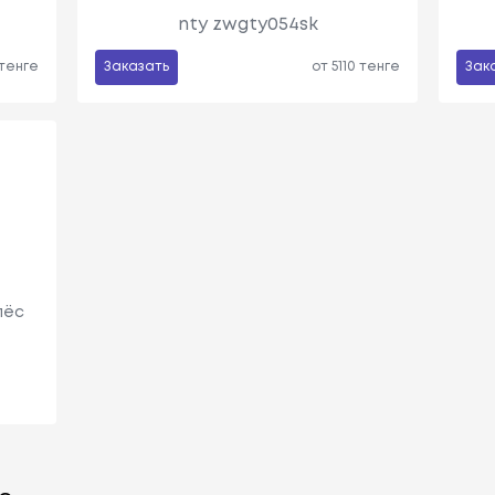
nty zwgty054sk
 тенге
Заказать
от 5110 тенге
Зак
лёс