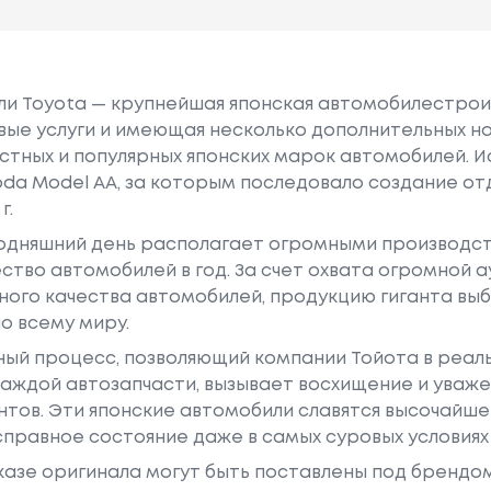
или Toyota — крупнейшая японская автомобилестро
е услуги и имеющая несколько дополнительных на
естных и популярных японских марок автомобилей. Ист
oda Model AA, за которым последовало создание о
г.
годняшний день располагает огромными производс
ство автомобилей в год. За счет охвата огромной 
ного качества автомобилей, продукцию гиганта в
о всему миру.
ный процесс, позволяющий компании Тойота в реа
аждой автозапчасти, вызывает восхищение и уваже
ентов. Эти японские автомобили славятся высочайш
правное состояние даже в самых суровых условиях
азе оригинала могут быть поставлены под брендом Dr