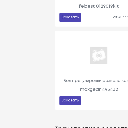
febest 0129019kit
Заказать
от 4033
Болт регулировки развала ко
maxgear 495432
Заказать