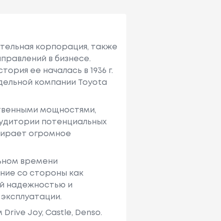
ительная корпорация, также
правлений в бизнесе.
ория ее началась в 1936 г.
тдельной компании Toyota
твенными мощностями,
аудитории потенциальных
ыбирает огромное
льном времени
ние со стороны как
ей надежностью и
 эксплуатации.
ive Joy, Castle, Denso.