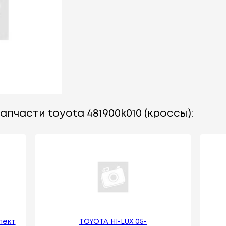
апчасти toyota 481900k010 (кроссы):
лект
TOYOTA HI-LUX 05-