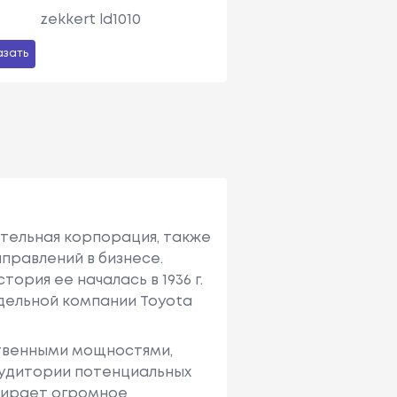
zekkert ld1010
азать
ительная корпорация, также
правлений в бизнесе.
ория ее началась в 1936 г.
тдельной компании Toyota
твенными мощностями,
аудитории потенциальных
ыбирает огромное