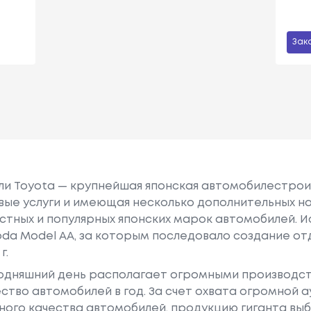
Зак
или Toyota — крупнейшая японская автомобилестро
е услуги и имеющая несколько дополнительных на
естных и популярных японских марок автомобилей. Ист
oda Model AA, за которым последовало создание о
г.
годняшний день располагает огромными производс
ство автомобилей в год. За счет охвата огромной 
ного качества автомобилей, продукцию гиганта в