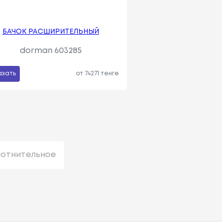
БАЧОК РАСШИРИТЕЛЬНЫЙ
dorman 603285
азать
от 74271 тенге
лотнительное