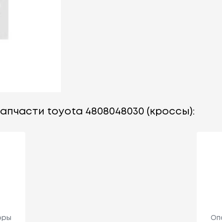
апчасти toyota 4808048030 (кроссы):
оры
Оп