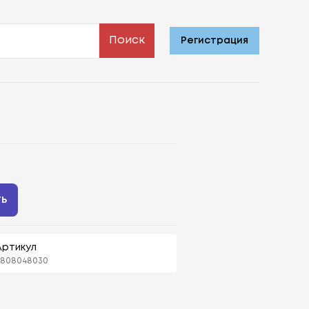
Поиск
Регистрация
ть
Артикул
4808048030