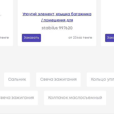
1
Упругий элемент, крышка багажника
/ помещения для
6
stabilus 997620
 тенге
Заказать
от 23446 тенге
Зак
Сальник
Свеча зажигания
Кольцо уп
веча зажигания
Колпачок маслосъемный