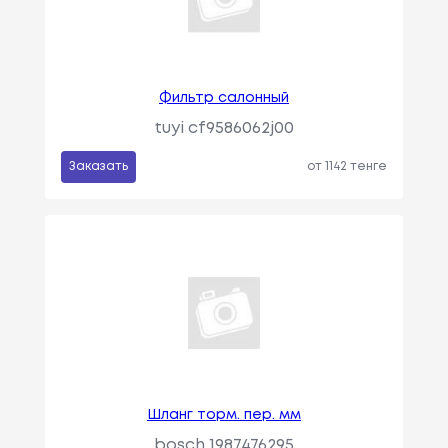
Фильтр салонный
tuyi cf9586062j00
Заказать
от 1142 тенге
Шланг торм. пер. мм
bosch 1987476295