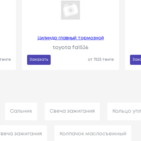
Цилиндр главный тормозной
toyota fa1536
 тенге
Заказать
от 7525 тенге
Зак
Сальник
Свеча зажигания
Кольцо уп
веча зажигания
Колпачок маслосъемный