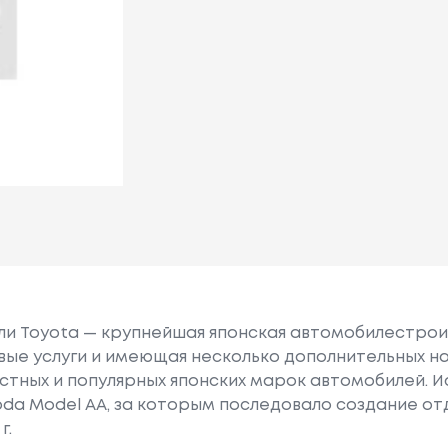
или Toyota — крупнейшая японская автомобилестро
е услуги и имеющая несколько дополнительных на
естных и популярных японских марок автомобилей. Ист
oda Model AA, за которым последовало создание о
г.