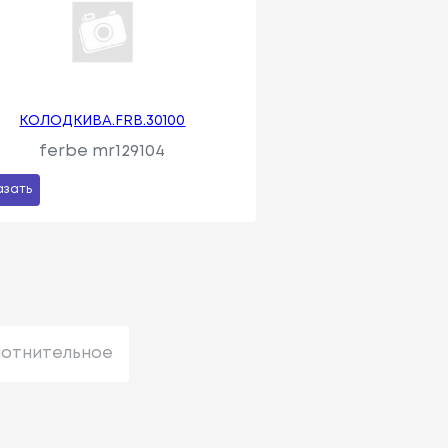
КОЛОДКИBA.FRB.30100
ferbe mr129104
азать
лотнительное