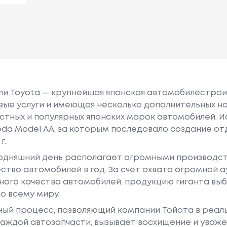
или Toyota — крупнейшая японская автомобилестро
е услуги и имеющая несколько дополнительных на
естных и популярных японских марок автомобилей. Ист
oda Model AA, за которым последовало создание о
г.
годняшний день располагает огромными производс
ство автомобилей в год. За счет охвата огромной 
ного качества автомобилей, продукцию гиганта в
о всему миру.
ный процесс, позволяющий компании Тойота в реа
аждой автозапчасти, вызывает восхищение и уваже