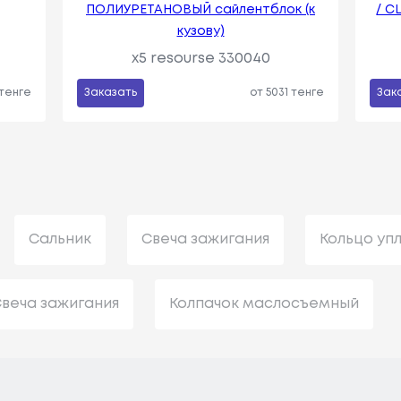
ПОЛИУРЕТАНОВЫЙ сайлентблок (к
/ C
кузову)
x5 resourse 330040
 тенге
Заказать
от 5031 тенге
Зак
Сальник
Свеча зажигания
Кольцо уп
веча зажигания
Колпачок маслосъемный