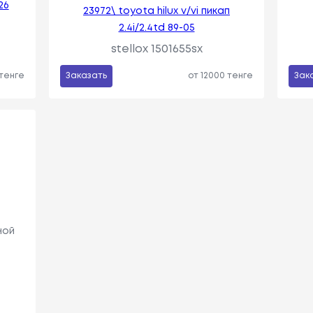
26
23972\ toyota hilux v/vi пикап
2.4i/2.4td 89-05
stellox 1501655sx
 тенге
Заказать
от 12000 тенге
Зак
ной