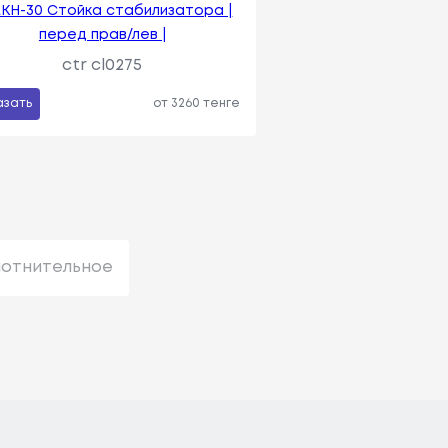
LKH-30 Стойка стабилизатора |
перед прав/лев |
ctr cl0275
азать
от 3260 тенге
лотнительное