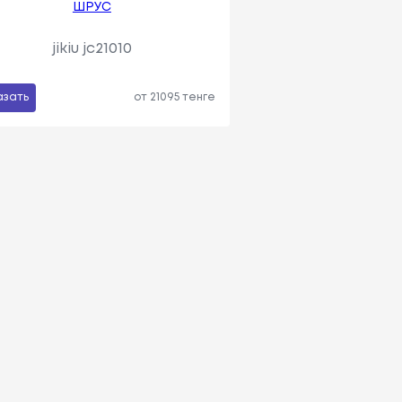
ШРУС
jikiu jc21010
азать
от 21095 тенге