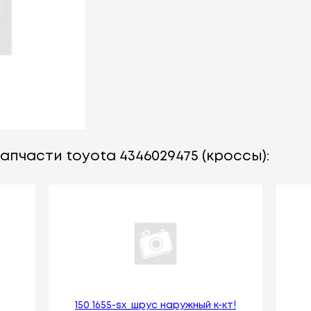
апчасти toyota 4346029475 (кроссы):
150 1655-sx_шрус наружный к-кт!