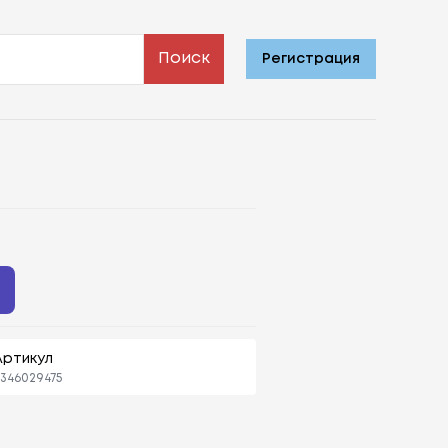
Поиск
Регистрация
Артикул
346029475