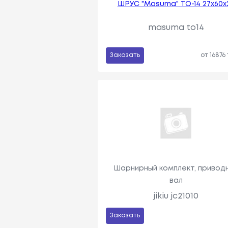
ШРУС "Masuma" TO-14 27х60х
masuma to14
Заказать
от 16876
Шарнирный комплект, привод
вал
jikiu jc21010
Заказать