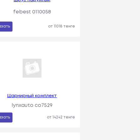
febest 0110058
азать
от 11018 тенге
Шарнирный комплект
lynxauto co7529
азать
от 14242 тенге