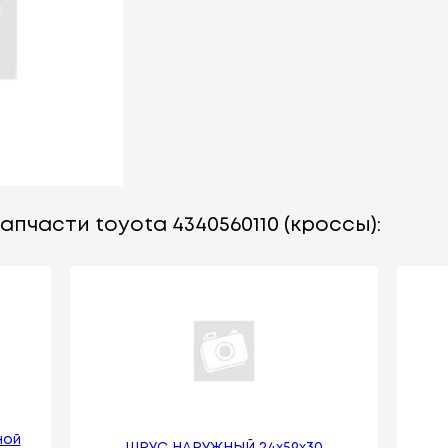
апчасти toyota 4340560110 (кроссы):
ной
ШРУС НАРУЖНЫЙ 24x59x30