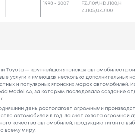
0
1998 - 2007
FZJ10#,HDJ100,H
ZJ105,UZJ100
или Toyota — крупнейшая японская автомобилестро
е услуги и имеющая несколько дополнительных на
естных и популярных японских марок автомобилей. Ист
oda Model AA, за которым последовало создание о
г.
годняшний день располагает огромными производс
ство автомобилей в год. За счет охвата огромной 
ного качества автомобилей, продукцию гиганта в
о всему миру.