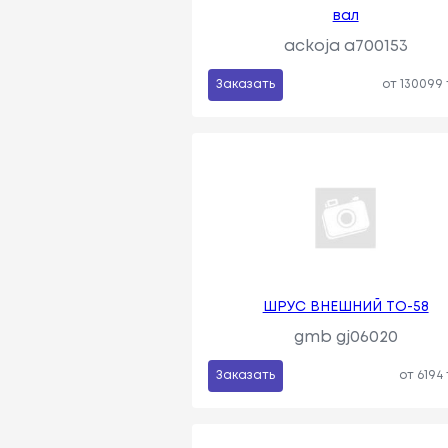
вал
ackoja a700153
Заказать
от 130099
ШРУС ВНЕШНИЙ TO-58
gmb gj06020
Заказать
от 6194