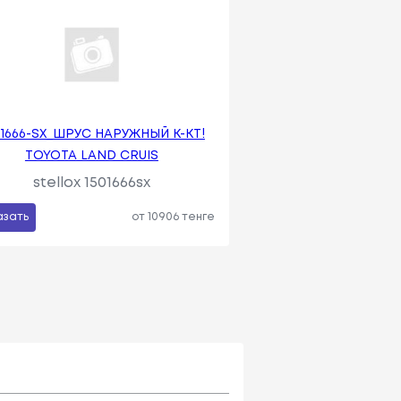
0 1666-SX_ШРУС НАРУЖНЫЙ К-КТ!
TOYOTA LAND CRUIS
stellox 1501666sx
азать
от 10906 тенге