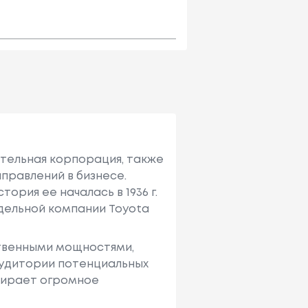
ительная корпорация, также
правлений в бизнесе.
ория ее началась в 1936 г.
тдельной компании Toyota
твенными мощностями,
аудитории потенциальных
ыбирает огромное