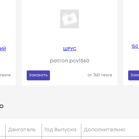
15
НИЙ
ШРУС
patron pcv1560
 тенге
Заказать
от 7651 тенге
Зак
о
Двигатель
Год Выпуска
Дополнительно