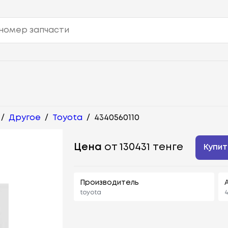
/
Другое
/
Toyota
/
4340560110
Цена
от 130431 тенге
Купит
Производитель
toyota
4