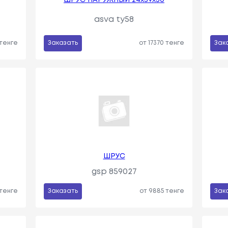
asva ty58
 тенге
Заказать
от 17370 тенге
Зак
ШРУС
gsp 859027
 тенге
Заказать
от 9885 тенге
Зак