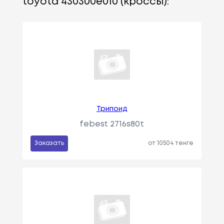
toyota 430300e010 (кроссы):
Трипоид
febest 2716s80t
Заказать
от 10504 тенге