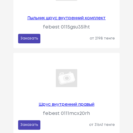
Пыльник шрус внутренний комплект
febest 0115gsu35lht
Заказать
от 2198 тенге
Шрус внутренний правый
febest 0111mcx20rh
Заказать
от 31641 тенге