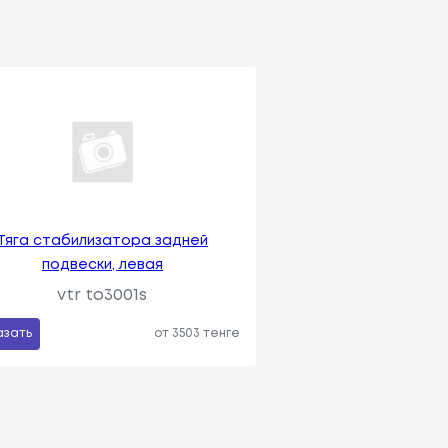
Тяга стабилизатора задней
подвески, левая
vtr to3001s
азать
от 3503 тенге