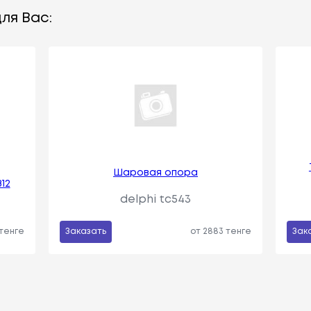
ля Вас:
Шаровая опора
12
delphi tc543
 тенге
Заказать
от 2883 тенге
Зак