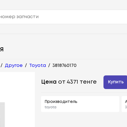
Я
/
Другое
/
Toyota
/
3818760170
Цена
от 4371 тенге
Купить
Производитель
toyota
3