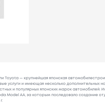
или Toyota — крупнейшая японская автомобилестро
е услуги и имеющая несколько дополнительных на
естных и популярных японских марок автомобилей. Ист
oda Model AA, за которым последовало создание о
г.