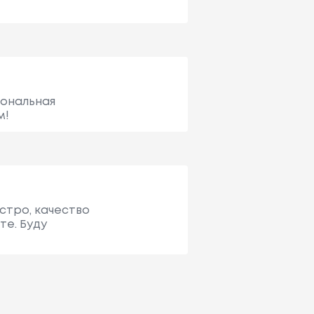
иональная
м!
стро, качество
те. Буду