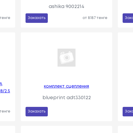
ashika 9002214
 тенге
Заказать
от 8187 тенге
Зак
A
комплект сцепления
8/2.5
blueprint adt330122
 тенге
Заказать
Зак