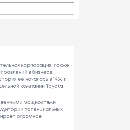
ительная корпорация, также
правлений в бизнесе.
ория ее началась в 1936 г.
тдельной компании Toyota
твенными мощностями,
аудитории потенциальных
ыбирает огромное