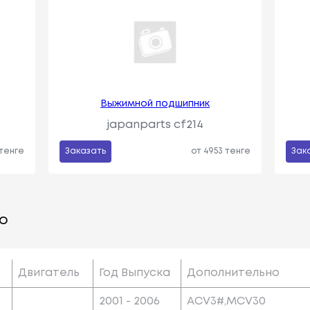
Выжимной подшипник
japanparts cf214
 тенге
Заказать
от 4953 тенге
Зак
о
Двигатель
Год Выпуска
Дополнительно
2001 - 2006
ACV3#,MCV30