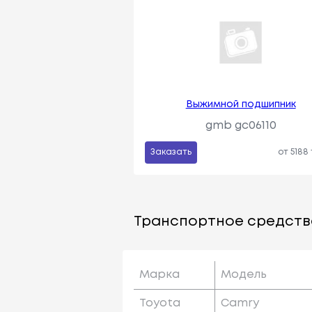
Выжимной подшипник
gmb gc06110
Заказать
от 5188
Транспортное средств
Марка
Модель
Toyota
Camry