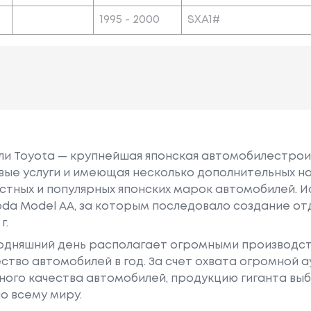
1995 - 2000
SXA1#
или Toyota — крупнейшая японская автомобилестро
е услуги и имеющая несколько дополнительных на
естных и популярных японских марок автомобилей. Ист
oda Model AA, за которым последовало создание о
г.
годняшний день располагает огромными производс
ство автомобилей в год. За счет охвата огромной 
ного качества автомобилей, продукцию гиганта в
о всему миру.