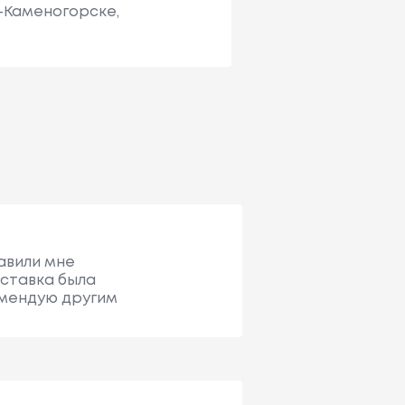
ь-Каменогорске,
тавили мне
оставка была
омендую другим