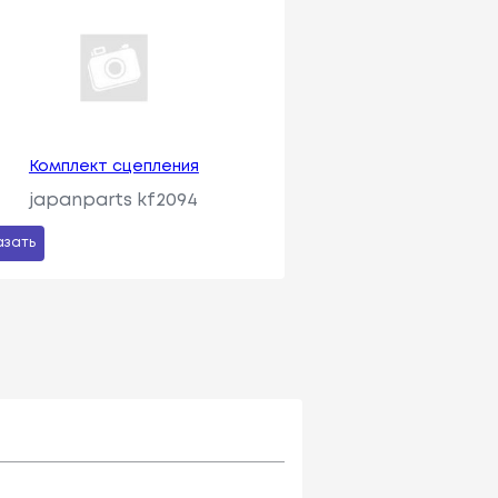
Комплект сцепления
japanparts kf2094
азать