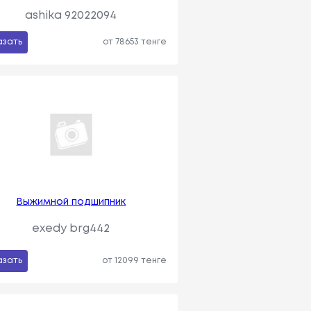
ashika 92022094
азать
от 78653 тенге
Выжимной подшипник
exedy brg442
азать
от 12099 тенге