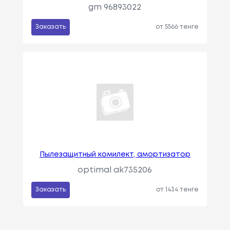
gm 96893022
Заказать
от 5566 тенге
Пылезащитный комилект, амортизатор
optimal ak735206
Заказать
от 1434 тенге