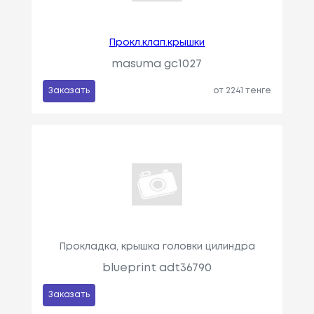
Прокл.клап.крышки
masuma gc1027
Заказать
от 2241 тенге
Прокладка, крышка головки цилиндра
blueprint adt36790
Заказать