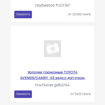
raybestos frc11767
Заказать
от 122385 тенге
Колодки тормозные TOYOTA
AVENSIS/CAMRY -03 задн.с датчтком
trw/lucas gdb3164
Заказать
от 9605 тенге