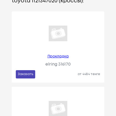
toyota 1121347020 (кроссы):
Прокладкa
elring 316170
Заказать
от 4484 тенге