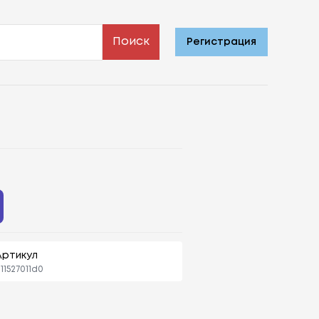
Поиск
Регистрация
Артикул
111527011d0