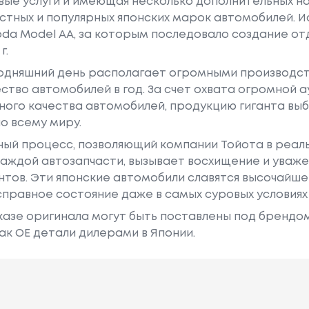
е услуги и имеющая несколько дополнительных на
естных и популярных японских марок автомобилей. Ист
oda Model AA, за которым последовало создание о
г.
годняшний день располагает огромными производс
ство автомобилей в год. За счет охвата огромной 
ного качества автомобилей, продукцию гиганта в
о всему миру.
ный процесс, позволяющий компании Тойота в реа
аждой автозапчасти, вызывает восхищение и уваже
ентов. Эти японские автомобили славятся высочайш
правное состояние даже в самых суровых условиях
азе оригинала могут быть поставлены под брендом Dr
ак ОЕ детали дилерами в Японии.