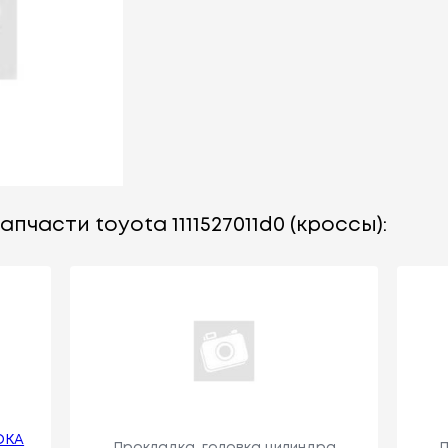
пчасти toyota 1111527011d0 (кроссы):
ОКА
Прокладка, головка цилиндра
П