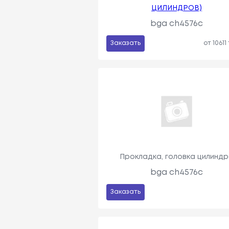
ЦИЛИНДРОВ)
bga ch4576c
Заказать
от 10611
Прокладка, головка цилинд
bga ch4576c
Заказать