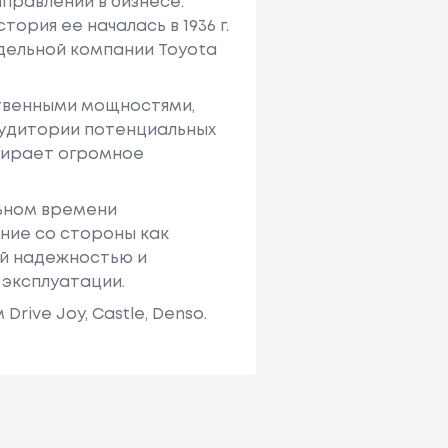
правлений в бизнесе.
ория ее началась в 1936 г.
тдельной компании Toyota
твенными мощностями,
аудитории потенциальных
ыбирает огромное
льном времени
ние со стороны как
ей надежностью и
 эксплуатации.
ive Joy, Castle, Denso.