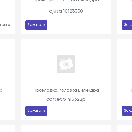
ajusa 10123330
 тенге
Заказать
Зак
ра
Прокладка, головка цилиндра
П
corteco 415322p
Заказать
Зак