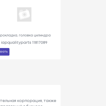
рокладка, головка цилиндра
iapqualityparts 11817089
азать
ительная корпорация, также