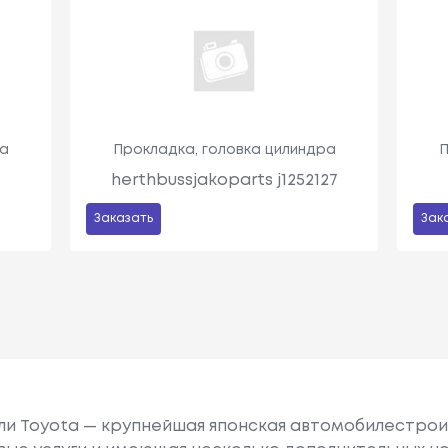
ра
Прокладка, головка цилиндра
П
herthbussjakoparts j1252127
Заказать
Зак
или Toyota — крупнейшая японская автомобилестро