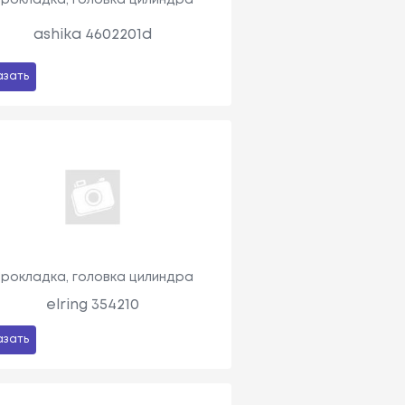
ashika 4602201d
азать
рокладка, головка цилиндра
elring 354210
азать