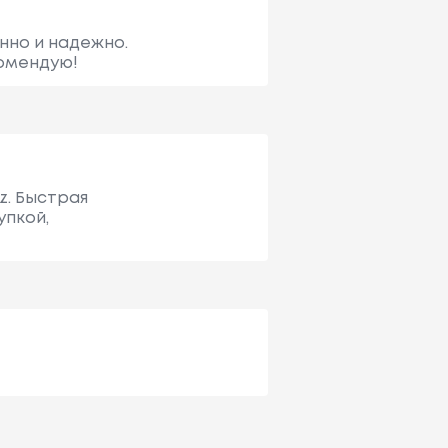
нно и надежно.
омендую!
z. Быстрая
упкой,