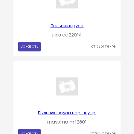
Пыльник шруса
jikiu cd22014
Заказать
от 3261 тенге
Пыльник шруса пер. внутр.
masuma mf2801
Заказать
от 2402 тенге