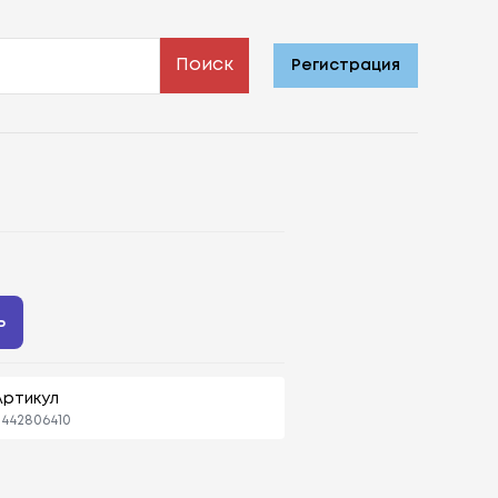
Поиск
Регистрация
ь
Артикул
442806410