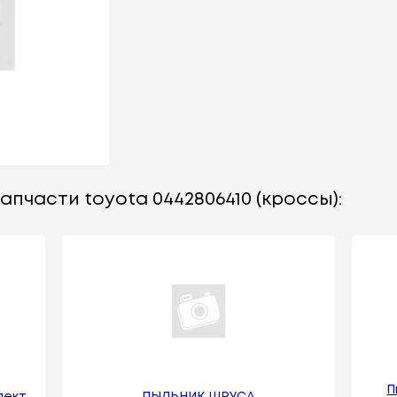
апчасти toyota 0442806410 (кроссы):
П
лект
ПЫЛЬНИК ШРУСА