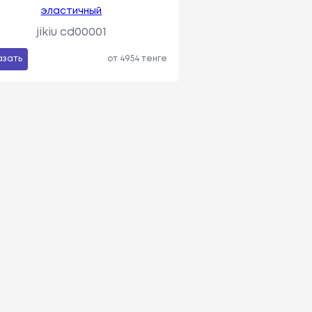
эластичный
jikiu cd00001
азать
от 4954 тенге