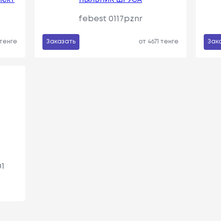
febest 0117pznr
 тенге
Заказать
от 4671 тенге
Зак
1