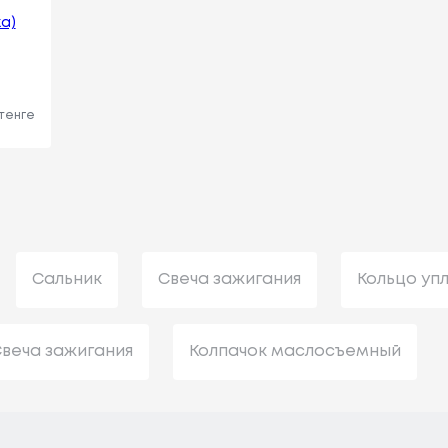
а)
 тенге
Сальник
Свеча зажигания
Кольцо уп
веча зажигания
Колпачок маслосъемный