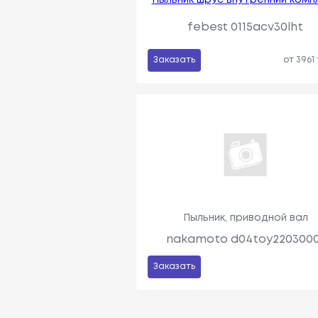
febest 0115acv30lht
Заказать
от 3961
Пыльник, приводной вал
nakamoto d04toy2203000
Заказать