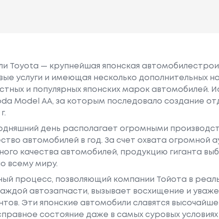
или Toyota — крупнейшая японская автомобилестро
е услуги и имеющая несколько дополнительных на
естных и популярных японских марок автомобилей. Ист
oda Model AA, за которым последовало создание о
г.
годняшний день располагает огромными производс
ство автомобилей в год. За счет охвата огромной 
ного качества автомобилей, продукцию гиганта в
о всему миру.
ный процесс, позволяющий компании Тойота в реа
аждой автозапчасти, вызывает восхищение и уваже
ентов. Эти японские автомобили славятся высочайш
правное состояние даже в самых суровых условиях