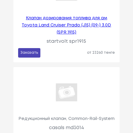
Клапан дозирования топлива для ам
Toyota Land Cruiser Prado (J15) (09-) 3.0D
(SPR 1915)
startvolt spr1915
Заказать
от 23260 тенге
Редукционный клапан, Common-Rail-System
casals md3014