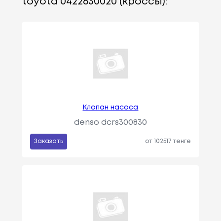
toyota 0422630020 (кроссы):
Клапан насоса
denso dcrs300830
Заказать
от 102517 тенге