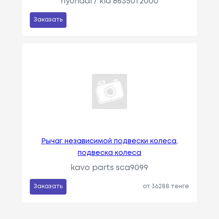
hyundai / kia 86350f2000
Заказать
Рычаг независимой подвески колеса,
подвеска колеса
kavo parts sca9099
Заказать
от 36288 тенге