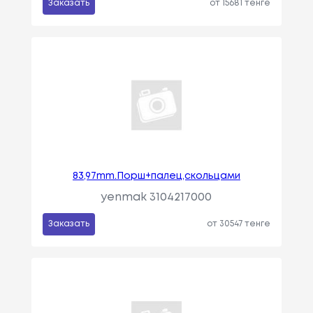
Заказать
от 15681 тенге
83,97mm.Порш+палец,скольцами
yenmak 3104217000
Заказать
от 30547 тенге