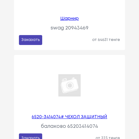
Шарнир
swag 20943469
Заказать
от 64631 тенге
6520-3414074# ЧЕХОЛ ЗАЩИТНЫЙ
балаково 65203414074
Заказать
от 323 тенге