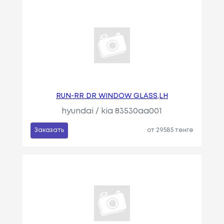
RUN-RR DR WINDOW GLASS,LH
hyundai / kia 83530aa001
Заказать
от 29585 тенге