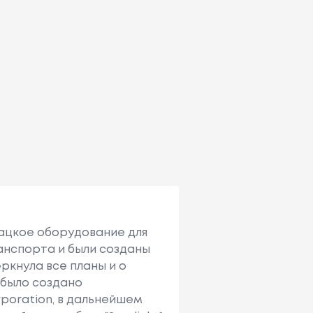
ткацкое оборудование для
ранспорта и были созданы
ркнула все планы и о
i было создано
poration, в дальнейшем