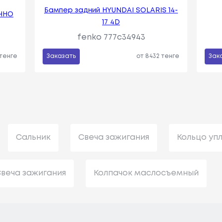
Бампер задний HYUNDAI SOLARIS 14-
ЧНО
17 4D
fenko 777c34943
 тенге
Заказать
от 8432 тенге
Зак
Сальник
Свеча зажигания
Кольцо уп
веча зажигания
Колпачок маслосъемный