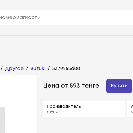
/
Другое
/
Suzuki
/
5379265d00
Цена
от 593 тенге
Купить
Производитель
suzuki
5