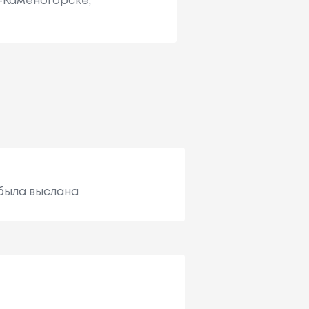
ь-Каменогорске,
 была выслана