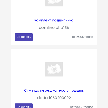
Комплект подшипника
comline cha156
Заказать
от 25676 тенге
Ступица перед.колеса с подшип.
doda 1060200092
Заказать
от 20089 тенге