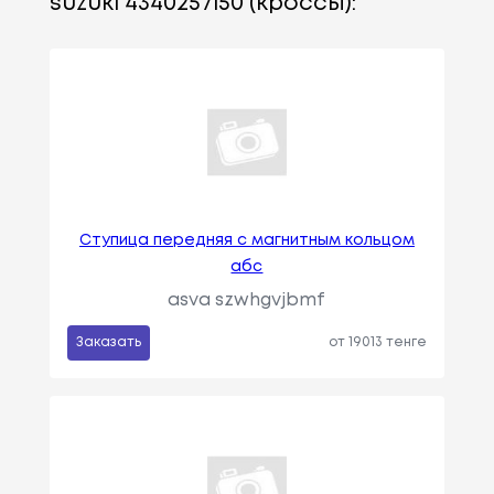
suzuki 4340257l50 (кроссы):
Ступица передняя с магнитным кольцом
абс
asva szwhgvjbmf
Заказать
от 19013 тенге