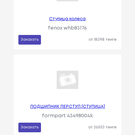
Ступица колеса
fenox whb83176
Заказать
от 18398 тенге
ПОДШИПНИК ПЕР.СТУП.[СТУПИЦА]
formpart 43498004k
Заказать
от 26303 тенге