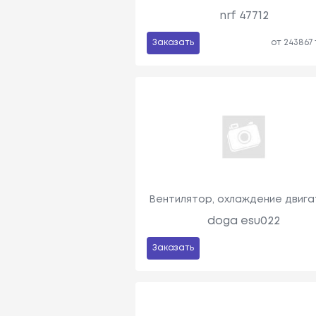
nrf 47712
Заказать
от 243867
Вентилятор, охлаждение двига
doga esu022
Заказать