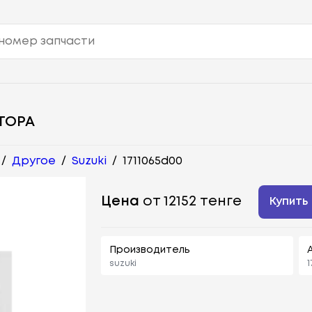
ТОРА
/
Другое
/
Suzuki
/
1711065d00
Цена
от 12152 тенге
Купить
Производитель
suzuki
1