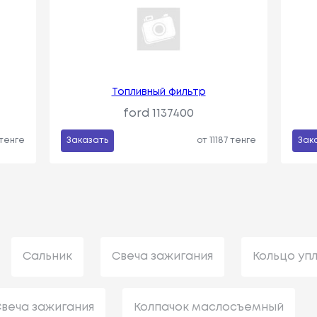
Топливный фильтр
ford 1137400
 тенге
Заказать
от 11187 тенге
Зак
Сальник
Свеча зажигания
Кольцо уп
веча зажигания
Колпачок маслосъемный