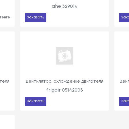
ahe 329014
 тенге
Заказать
Зак
теля
Вентилятор, охлаждение двигателя
Вен
frigair 05142003
Заказать
Зак