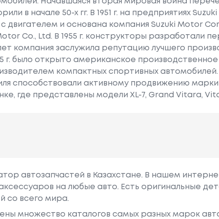
мобилей. Начавшаяся вторая мировая война перече
ли в начале 50-х гг. В 1951 г. на предприятиях Suzuk
с двигателем и основана компания Suzuki Motor Cor
tor Co., Ltd. В 1955 г. конструкторы разработали пер
лет компания заслужила репутацию лучшего произв
985 г. было открыто американское производственно
изводителем компактных спортивных автомобилей. 
иля способствовали активному продвижению марки
е, где представлены модели XL-7, Grand Vitara, Vita
гатор автозапчастей в Казахстане. В нашем интерне
аксессуаров на любые авто. Есть оригинальные дет
й со всего мира.
ены множество каталогов самых разных марок авто