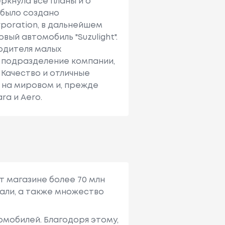
ркнула все планы и о
i было создано
poration, в дальнейшем
вый автомобиль "Suzulight".
одителя малых
е подразделение компании,
Качество и отличные
 на мировом и, прежде
ra и Aero.
т магазине более 70 млн
али, а также множество
мобилей. Благодоря этому,