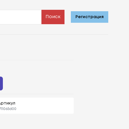
Поиск
Регистрация
Артикул
711065d00