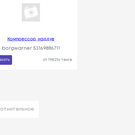
Компрессор, наддув
borgwarner 53169886711
азать
от 198254 тенге
лотнительное