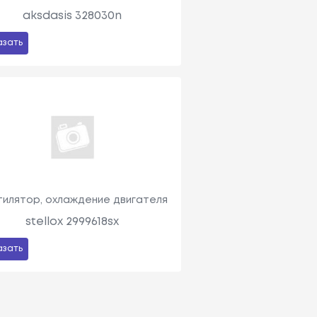
aksdasis 328030n
азать
тилятор, охлаждение двигателя
stellox 2999618sx
азать