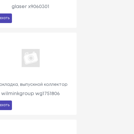
glaser x9060301
азать
окладка, выпускной коллектор
wilminkgroup wg1751806
азать