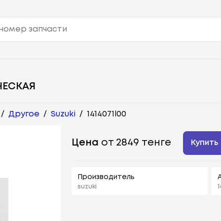
ЧЕСКАЯ
/
Другое
/
Suzuki
/
1414071l00
Цена
от 2849 тенге
Купить
Производитель
suzuki
1