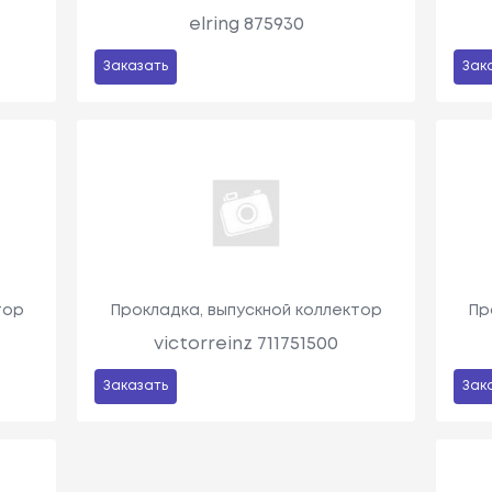
elring 875930
Заказать
Зак
тор
Прокладка, выпускной коллектор
Пр
victorreinz 711751500
Заказать
Зак