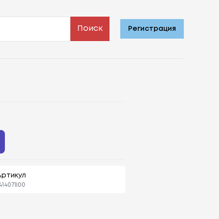
Поиск
Регистрация
Артикул
414071l00