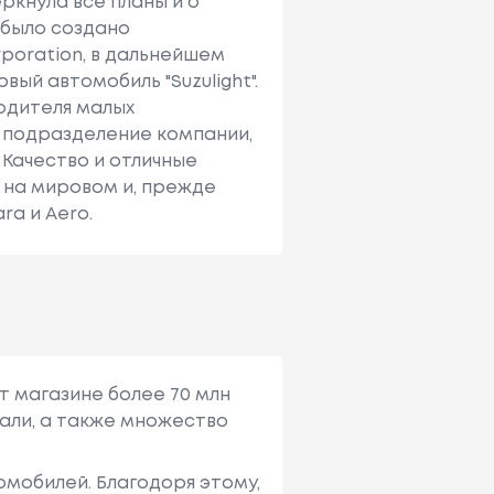
ркнула все планы и о
i было создано
poration, в дальнейшем
вый автомобиль "Suzulight".
одителя малых
е подразделение компании,
Качество и отличные
 на мировом и, прежде
ra и Aero.
т магазине более 70 млн
али, а также множество
мобилей. Благодоря этому,