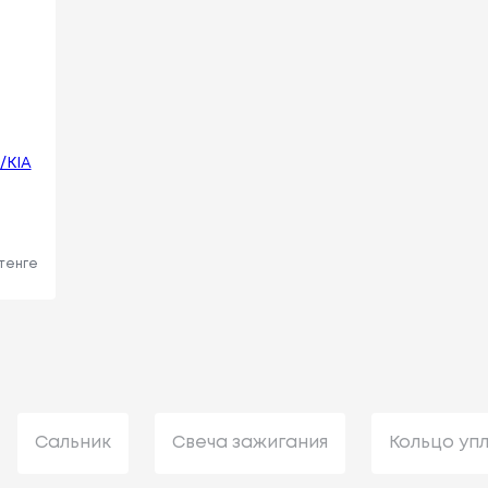
/KIA
 тенге
Сальник
Свеча зажигания
Кольцо уп