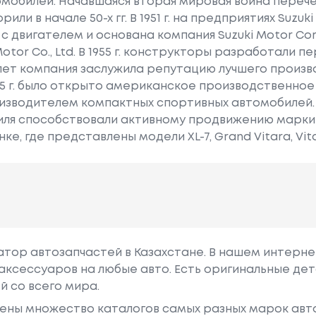
мобилей. Начавшаяся вторая мировая война перече
ли в начале 50-х гг. В 1951 г. на предприятиях Suzuk
с двигателем и основана компания Suzuki Motor Cor
tor Co., Ltd. В 1955 г. конструкторы разработали пер
лет компания заслужила репутацию лучшего произв
985 г. было открыто американское производственно
изводителем компактных спортивных автомобилей. 
иля способствовали активному продвижению марки
е, где представлены модели XL-7, Grand Vitara, Vita
гатор автозапчастей в Казахстане. В нашем интерне
аксессуаров на любые авто. Есть оригинальные дет
й со всего мира.
ены множество каталогов самых разных марок авто