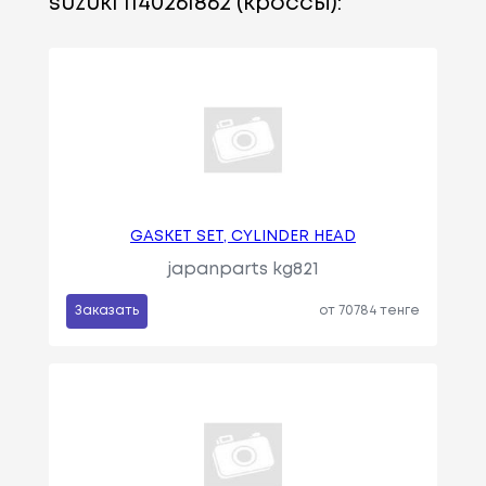
suzuki 1140261862 (кроссы):
GASKET SET, CYLINDER HEAD
japanparts kg821
Заказать
от 70784 тенге