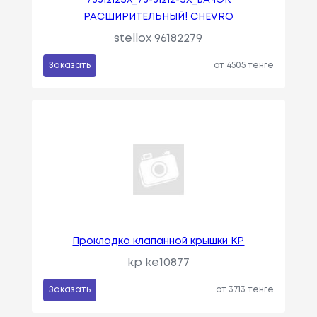
7551212SX_75-51212-SX_БАЧОК
РАСШИРИТЕЛЬНЫЙ! CHEVRO
stellox 96182279
Заказать
от 4505 тенге
Прокладка клапанной крышки KP
kp ke10877
Заказать
от 3713 тенге