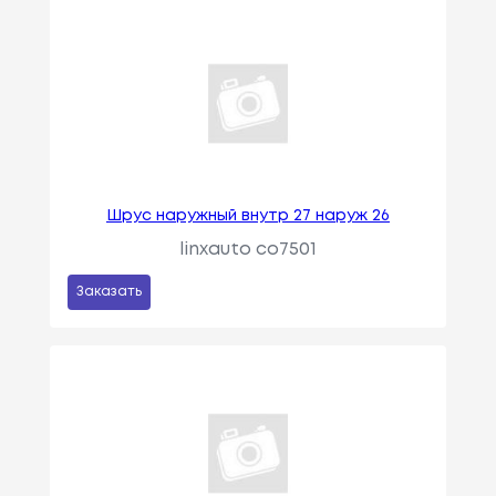
Шрус наружный внутр 27 наруж 26
linxauto co7501
Заказать