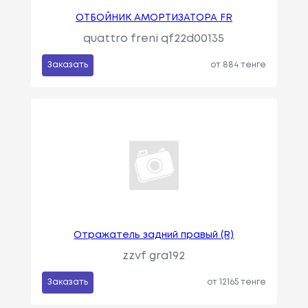
ОТБОЙНИК АМОРТИЗАТОРА FR
quattro freni qf22d00135
Заказать
от 884 тенге
Отражатель задний правый (R)
zzvf gra192
Заказать
от 12165 тенге