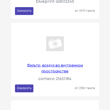
blueprint adn12245
Заказать
от 3971 тенге
Фильтр, воздух во внутренном
пространстве
corteco 21651184
Заказать
от 2150 тенге