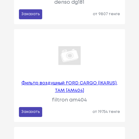
denso dg181
Заказать
от 9807 тенге
Фильтр воздушный FORD CARGO (IKARUS),
TAM [AM404]
filtron am404
Заказать
от 19754 тенге