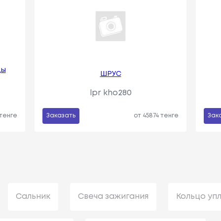
цы
ШРУС
lpr kho280
 тенге
Заказать
от 45874 тенге
Зак
Сальник
Свеча зажигания
Кольцо уп