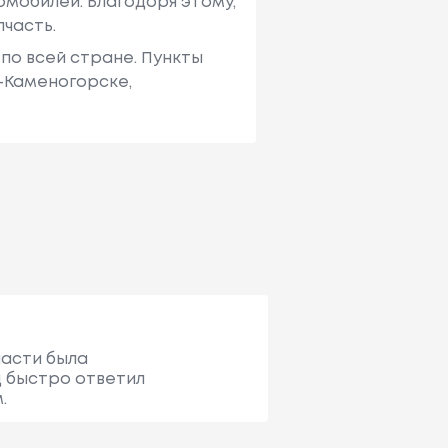
мобилей. Благодоря этому,
пчасть.
по всей стране. Пункты
ь-Каменогорске,
части была
ц быстро ответил
.