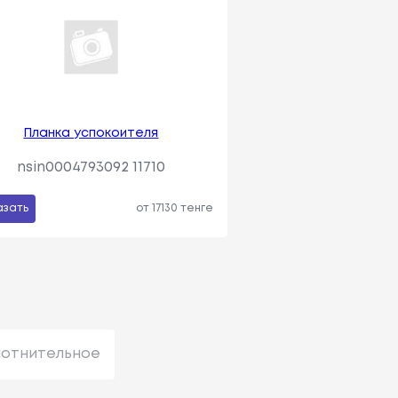
Планка успокоителя
nsin0004793092 11710
азать
от 17130 тенге
лотнительное