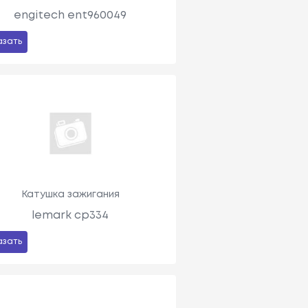
engitech ent960049
азать
Катушка зажигания
lemark cp334
азать