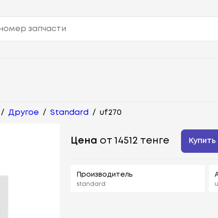
/
Другое
/
Standard
/
uf270
Цена
от 14512 тенге
Купить
Производитель
standard
u