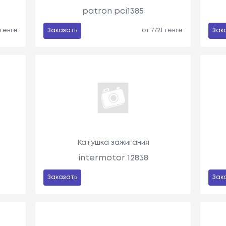
patron pci1385
 тенге
Заказать
от 7721 тенге
Зак
Катушка зажигания
intermotor 12838
Заказать
Зак