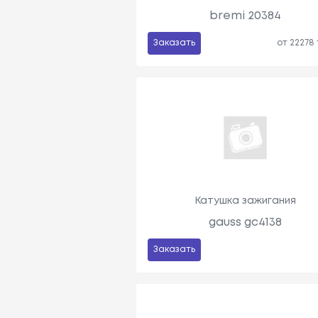
bremi 20384
Заказать
от 22278
Катушка зажигания
gauss gc4138
Заказать